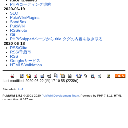
PHP/コーディング規約
2020-06-19
SEO
PukiWiki/Plugins
SandBox
PukiWiki
RSS/note
Git
PHP/Snippet/ページから title タグの内容を抜き取る
2020-06-18
RSS/Qiita
RSS/千歳市
RSS
Google/サービス
HTML5/Validation
(2238d)
Last-modified: 2020-06-22 (月) 17:10:55
Site admin:
kmf
PukiWiki 1.5.3
© 2001-2020
PukiWiki Development Team
. Powered by PHP 7.3.11. HTML
convert time: 0.047 sec.