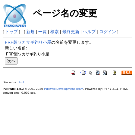
ページ名の変更
[
トップ
] [
新規
|
一覧
|
検索
|
最終更新
|
ヘルプ
|
ログイン
]
FRP製ワカサギ釣り小屋
の名前を変更します。
新しい名前:
Site admin:
kmf
PukiWiki 1.5.3
© 2001-2020
PukiWiki Development Team
. Powered by PHP 7.3.11. HTML
convert time: 0.002 sec.