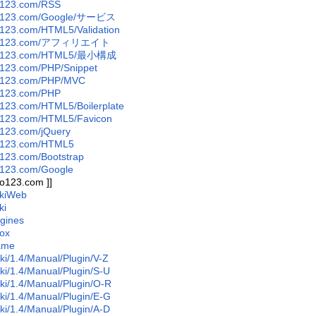
o123.com/RSS
bo123.com/Google/サービス
o123.com/HTML5/Validation
abo123.com/アフィリエイト
bo123.com/HTML5/最小構成
o123.com/PHP/Snippet
bo123.com/PHP/MVC
o123.com/PHP
o123.com/HTML5/Boilerplate
o123.com/HTML5/Favicon
o123.com/jQuery
bo123.com/HTML5
o123.com/Bootstrap
o123.com/Google
bo123.com ]]
ikiWeb
ki
gines
ox
ame
ki/1.4/Manual/Plugin/V-Z
ki/1.4/Manual/Plugin/S-U
ki/1.4/Manual/Plugin/O-R
ki/1.4/Manual/Plugin/E-G
ki/1.4/Manual/Plugin/A-D