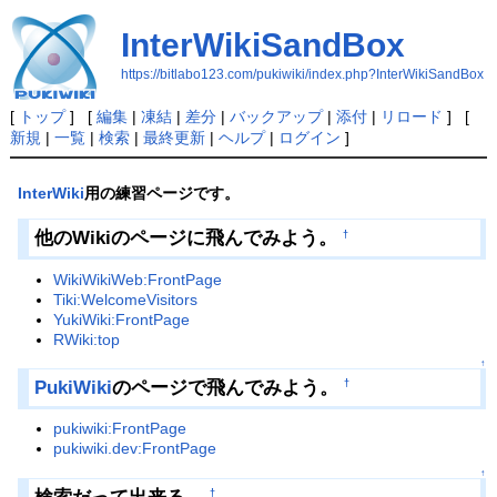
InterWikiSandBox
https://bitlabo123.com/pukiwiki/index.php?InterWikiSandBox
[
トップ
] [
編集
|
凍結
|
差分
|
バックアップ
|
添付
|
リロード
] [
新規
|
一覧
|
検索
|
最終更新
|
ヘルプ
|
ログイン
]
InterWiki
用の練習ページです。
他のWikiのページに飛んでみよう。
†
WikiWikiWeb:FrontPage
Tiki:WelcomeVisitors
YukiWiki:FrontPage
RWiki:top
↑
PukiWiki
のページで飛んでみよう。
†
pukiwiki:FrontPage
pukiwiki.dev:FrontPage
↑
†