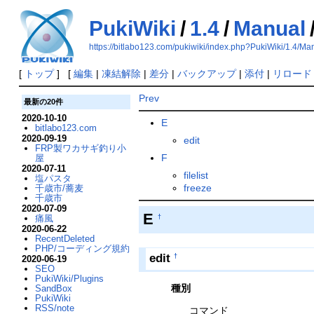
PukiWiki
/
1.4
/
Manual
https://bitlabo123.com/pukiwiki/index.php?PukiWiki/1.4/Ma
[
トップ
] [
編集
|
凍結解除
|
差分
|
バックアップ
|
添付
|
リロード
Prev
最新の20件
2020-10-10
E
bitlabo123.com
2020-09-19
edit
FRP製ワカサギ釣り小
F
屋
2020-07-11
filelist
塩パスタ
freeze
千歳市/蕎麦
千歳市
2020-07-09
E
†
痛風
2020-06-22
RecentDeleted
PHP/コーディング規約
edit
†
2020-06-19
SEO
PukiWiki/Plugins
種別
SandBox
PukiWiki
RSS/note
コマンド