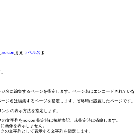
名
[,
noicon
]}]
){
ラベル名
};
す。
ージ名に編集するページを指定します。ページ名はエンコードされてい
ページ名は編集するページを指定します。省略時は設置したページです
ベル名 でリンクの表示方法を指定します。
用リンクの文字列をnoicon 指定時は短縮表記、未指定時は省略します。
リンクに画像を表示しません。
リンクの文字列として表示する文字列を指定します。