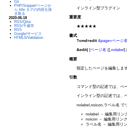
Git
PHP/Snippet/ページか
インライン型プラグイン
ら title タグの内容を抜
き取る
重要度
2020-06-18
RSS/Qiita
RSS/千歳市
★★★★★
RSS
Google/サービス
書式
HTML5/Validation
?cmd=edit
&page=ページ
&edit(
[
ページ名
{[,
nolabel
] 
概要
指定したページを編集しま
引数
コマンド型の記述では、ペ
インライン型の記述では、
nolabel,noicon,ラ
nolabel － 編集
noicon － 編集用
ラベル名 － 編集用