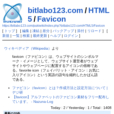
bitlabo123.com
/
HTML
5
/
Favicon
https://bitlabo123.com/pukiwiki/index.php?bitlabo123.com/HTML5/Favicon
[
トップ
] [
編集
|
凍結
|
差分
|
バックアップ
|
添付
|
リロード
] [
新規
|
一覧
|
検索
|
最終更新
|
ヘルプ
|
ログイン
]
ウィキペディア（Wikipedia）
より
favicon（ファビコン）は、ウェブサイトのシンボルマ
ーク・イメージとして、ウェブサイト運営者がウェブ
サイトやウェブページに配置するアイコンの俗称であ
る。favorite icon（フェイバリット・アイコン：お気に
入りアイコン）という英語の語句を縮約したかばん語
である。
ファビコン（favicon）とは？作成方法と設定方法について |
デジ研
【favicon】アルファベットのファビコン素材をフリー配布し
ています。 - Nazuna-Log
Today : 2 / Yesterday : 1 / Total : 1408
最新の20件